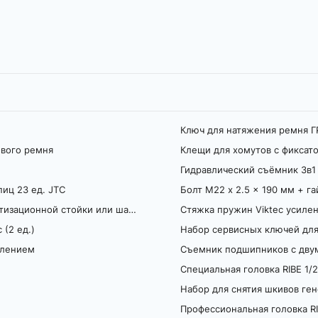
Ключ для натяжения ремня 
ового ремня
Клещи для хомутов c фиксат
Гидравлический съёмник 3в1
иц 23 ед. JTC
Болт М22 x 2.5 x 190 мм + га
Приспособление для расширения крепления амортизационной стойки или шарового шарнира Viktec
Стяжка пружин Viktec усилен
 (2 ед.)
Набор сервисных ключей для 
плением
Съемник подшипников с двум
Специальная головка RIBE 1/
Набор для снятия шкивов ген
Профессиональная головка RI