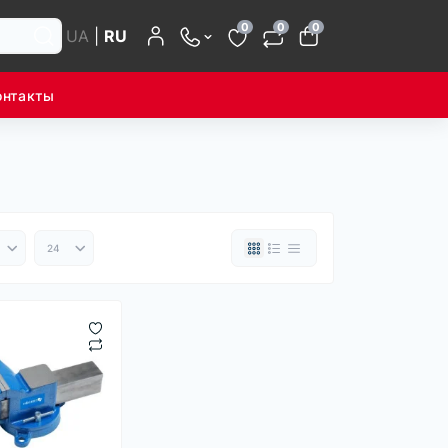
0
0
0
UA
|
RU
онтакты