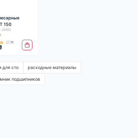
лесарные
T 150
: 20483
и
11
₴
 для сто
расходные материалы
мник подшипников