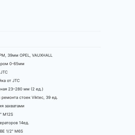
ГРМ, 39мм OPEL, VAUХHALL
ором 0-65мм
 JTC
йка от JTC
ная 23–280 мм (2 ед.)
ремонта стоек Viktec, 39 ед.
я захватами
2" M12S
ераторов 14ед.
BE 1/2" M6S