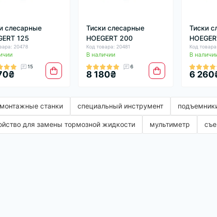
и слесарные
Тиски слесарные
Тиски с
GERT 125
HOEGERT 200
HOEGER
вара: 20478
Код товара: 20481
Код товара
ичии
В наличии
В наличи
15
6
70₴
8 180₴
6 260
монтажные станки
специальный инструмент
подъемники
ойство для замены тормозной жидкости
мультиметр
съе