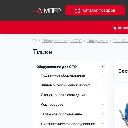
Каталог товаров
Бренд
Оборудование для СТО
Инструмент
Ручной 
Тиски
Оборудование для СТО
Сор
Подъемное оборудование
Автомобильные подъемники
Шиномонтаж и Балансировка
Домкраты
Шиномонтажные стенды
Стенды развал схождения
Аксессуары и элементы для
Балансировочные стенды
Компрессоры
подъемников
Аксессуары для шиномонтажа
Компрессоры поршневые
Гаражное оборудование
Компрессоры винтовые
Гидравлические стойки
Диагностическое оборудование