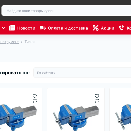
ы
Новости
Оплата и доставка
Акции
К
инструмент
Тиски
тировать по: