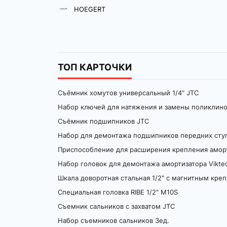
Шланги поливочные
инструмента
HOEGERT
Пистолеты для полива
Аксесуары для полива
ТОП КАРТОЧКИ
Съёмник хомутов универсальный 1/4" JTC
Набор ключей для натяжения и замены поликлин
Съёмник подшипников JTC
Набор для демонтажа подшипников передних ступ
Набор головок для демонтажа амортизатора Viktec
Шкала доворотная стальная 1/2" с магнитным кре
Специальная головка RIBE 1/2" M10S
Съемник сальников с захватом JTC
Набор съемников сальников 3ед.