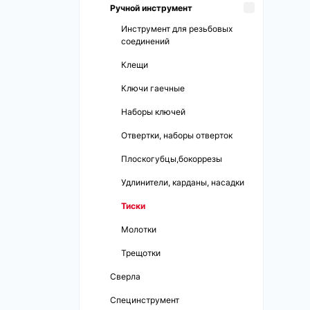
Mercedes & Bmw
Инструмент для ремонта
Ручной инструмент
Инструмент ходовой группы VW
Интсрумент для ремонта стоек
системы охлаждения
& Audi
Инструмент для резьбовых
Съемники для шаровых и
Инструмент для топливной
соединений
рулевых опор
системы
Клещи
Съемники подшипников
Инструмент для трубопроводов
Ключи гаечные
Съемники сайлентблоков
Компрессометры
Наборы ключей
Съемники фильтров
Отвертки, наборы отверток
Фиксаторы валов и шкивов
Плоскогубцы,бокоррезы
Удлинители, карданы, насадки
Тиски
Молотки
Трещотки
Сверла
Специнструмент