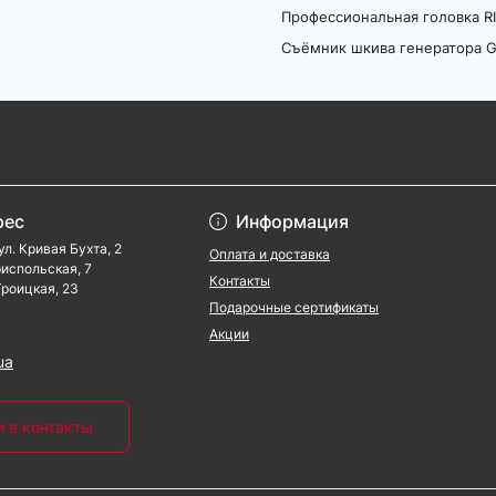
Профессиональная головка RI
Съёмник шкива генератора G
рес
Информация
ул. Кривая Бухта, 2
Оплата и доставка
ориспольская, 7
Контакты
 Троицкая, 23
Подарочные сертификаты
Акции
ua
и в контакты