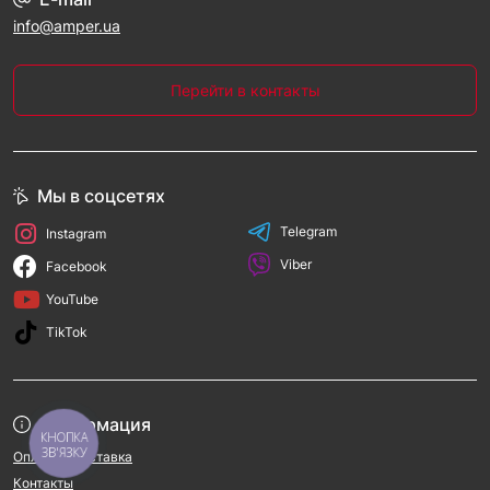
info@amper.ua
Перейти в контакты
Мы в соцсетях
Telegram
Instagram
Viber
Facebook
YouTube
TikTok
Информация
КНОПКА
ЗВ'ЯЗКУ
Оплата и доставка
Контакты