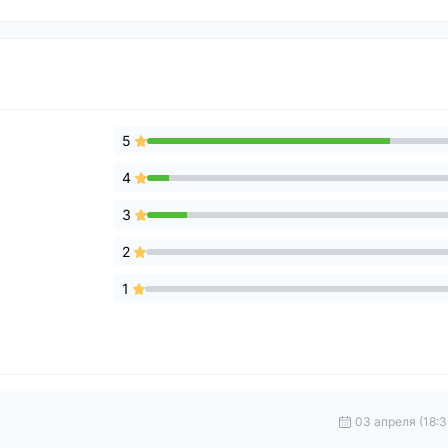
5
4
3
2
1
03 апреля (18:3