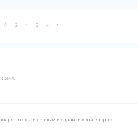
2
3
4
5
>
>|
 время.
оваре, станьте первым и задайте свой вопрос.