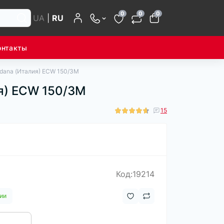
0
0
0
UA
|
RU
онтакты
dana (Италия) ECW 150/3M
я) ECW 150/3M
15
Код:19214
ии