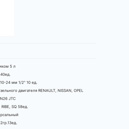
иком 5 л
 40ед.
10-24 мм 1/2" 10 ед.
изельного двигателя RENAULT, NISSAN, OPEL
 N26 JTC
 RIBE, SQ 58ед.
ерсальный
2гр.13ед.