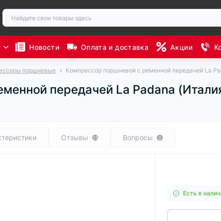
ы
Новости
Оплата и доставка
Акции
К
ессоры поршневые
Компрессор поршневой с ременной передачей La Pa
еменной передачей La Padana (Итали
ктеристики
Отзывы
Вопросы
15
0
Есть в налич