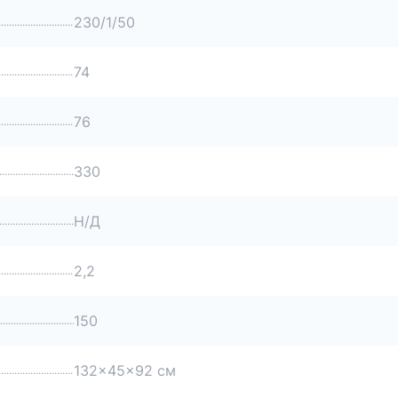
230/1/50
74
76
330
Н/Д
2,2
150
132x45x92 см