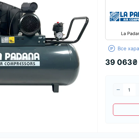
La Pada
Все хар
39 063₴