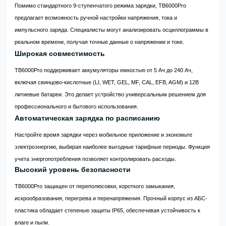
Помимо стандартного 9-ступенчатого режима зарядки, TB6000Pro
предлагает возможность ручной настройки напряжения, тока и
импульсного заряда. Специалисты могут анализировать осциллограммы в
реальном времени, получая точные данные о напряжении и токе.
Широкая совместимость
TB6000Pro поддерживает аккумуляторы емкостью от 5 Ач до 240 Ач,
включая свинцово-кислотные (LI, WET, GEL, MF, CAL, EFB, AGM) и 12В
литиевые батареи. Это делает устройство универсальным решением для
профессионального и бытового использования.
Автоматическая зарядка по расписанию
Настройте время зарядки через мобильное приложение и экономьте
электроэнергию, выбирая наиболее выгодные тарифные периоды. Функция
учета энергопотребления позволяет контролировать расходы.
Высокий уровень безопасности
TB6000Pro защищен от переполюсовки, короткого замыкания,
искрообразования, перегрева и перенапряжения. Прочный корпус из АБС-
пластика обладает степенью защиты IP65, обеспечивая устойчивость к
влаге и пыли.