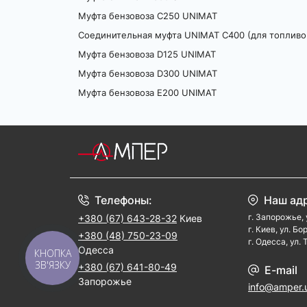
Муфта бензовоза C250 UNIMAT
Соединительная муфта UNIMAT C400 (для топливо
Муфта бензовоза D125 UNIMAT
Муфта бензовоза D300 UNIMAT
Муфта бензовоза E200 UNIMAT
Телефоны:
Наш ад
г. Запорожье, 
+380 (67) 643-28-32
Киев
г. Киев, ул. Б
+380 (48) 750-23-09
г. Одесса, ул.
Одесса
КНОПКА
ЗВ'ЯЗКУ
+380 (67) 641-80-49
E-mail
Запорожье
info@amper.