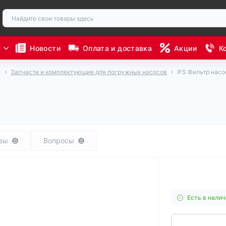
ы
Новости
Оплата и доставка
Акции
К
е
Запчасти и комплектующие для погружных насосов
IFS Фильтр нас
вы
Вопросы
0
0
Есть в налич