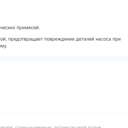
ических примесей.
ной, предотвращает повреждение деталей насоса при
ему.
оваре, станьте первым, оставьте свой отзыв.