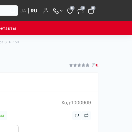
0
0
0
UA
|
RU
онтакты
оса STP-150
0
Код:1000909
ии